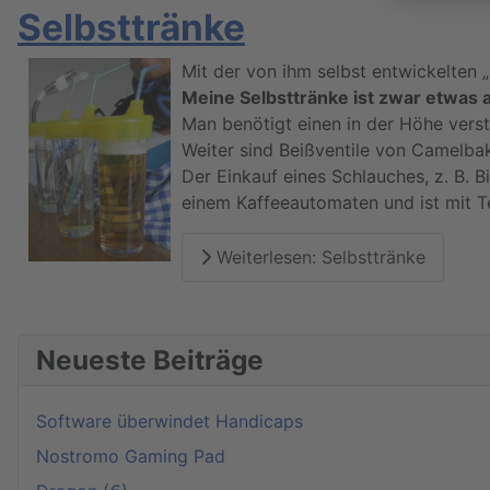
Selbsttränke
Akzeptieren
Mit der von ihm selbst entwickelten „
powered by
Usercentrics
Meine Selbsttränke ist zwar etwas 
Consent Management
Man benötigt einen in der Höhe verst
Platform
Weiter sind Beißventile von Camelb
Der Einkauf eines Schlauches, z. B. 
einem Kaffeeautomaten und ist mit T
Weiterlesen: Selbsttränke
Neueste Beiträge
Software überwindet Handicaps
Nostromo Gaming Pad