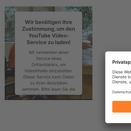
Wir benötigen Ihre
Zustimmung, um den
YouTube Video-
Service zu laden!
Wir verwenden einen
Service eines
Drittanbieters, um
Videoinhalte einzubetten.
Dieser Service kann Daten
zu Ihren Aktivitäten
sammeln. Bitte lesen Sie die
Details durch und stimmen
Sie der Nutzung des
Service zu, um dieses
Video anzusehen.
Mehr Informationen