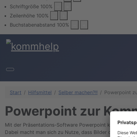
Schriftgröße
100
%
Zeilenhöhe
100
%
Buchstabenabstand
100
%
Start
Hilfsmittel
Selber machen?!!
Powerpoint z
Powerpoint zur Kom
Mit der Präsentations-Software Powerpoint kann man leic
Dabei macht man sich zu Nutze, dass Bilder oder Texte