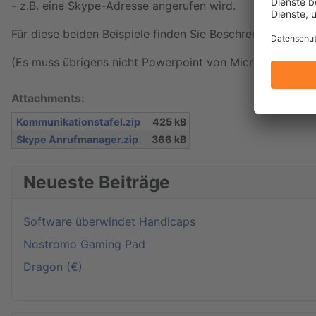
- z.B. eine Skype-Adresse angerufen wird.
Für diese beiden Beispiele finden Sie Beschreibungen im
(Es muss übrigens nicht Powerpoint von Microsoft sein, 
Attachments:
Kommunikationstafel.zip
425 kB
Skype Anrufmanager.zip
366 kB
Neueste Beiträge
Software überwindet Handicaps
Nostromo Gaming Pad
Dragon (€)