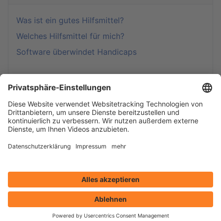
Was ist ein gutes Hilfsmittel?
Welches Hilfsmittel für mich?
Software überwindet Handicaps
Computer steuern (UK, AAC)
Spielen & Lernen
Selber machen?!!
Beispiele aus der Praxis
Downloads: Software und Computer-Tipps
Windows anpassen
Eingestellte Produkte