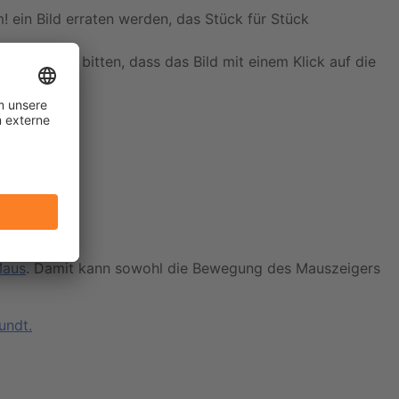
! ein Bild erraten werden, das Stück für Stück
 sie darum bitten, dass das Bild mit einem Klick auf die
decken.
 darstellt.
kt werden.
aus
. Damit kann sowohl die Bewegung des Mauszeigers
undt.