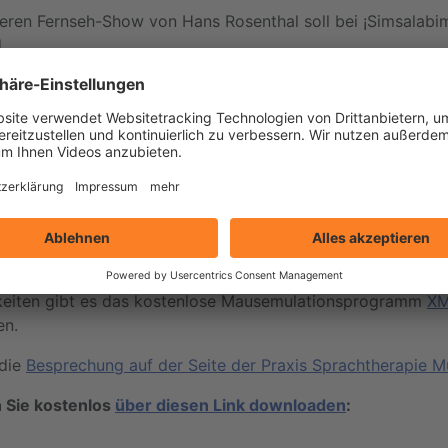
heren Fernseh-Show von Hans Rosenthal soll bei ¡Simsalabim
.
s der Runde zu wissen, was das Bild darstellt, kann er oder
igen aufgedeckt wird.
acheln kann aus drei Voreinstellungen gewählt werden.
Kacheln, desto mehr werden gebraucht, um das Bild zu über
 dauert es vielleicht, bis erraten werden kann, was das Bild
licken oder automatisch nach dem Zufallsprinzip aufgedec
 beim Aufdecken an die Anzahl der Kacheln angepasst.
keiten gibt es das kostenlose Mausemulationsprogramm
XM
en.
 die
Besprechung auf der Seite der Praxis Sprachtherapie M
 Sie kostenlos
über diesen Link downloaden
: