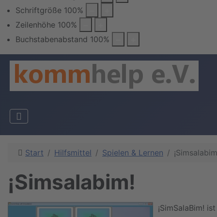
Schriftgröße
100
%
Zeilenhöhe
100
%
Buchstabenabstand
100
%
Start
Hilfsmittel
Spielen & Lernen
¡Simsalabim
¡Simsalabim!
¡SimSalaBim! is