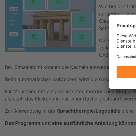
Wie bei der frü
aufgedeckt wird
Glaubt jemand au
Schaltfläche Ze
Die Größe der K
Je kleiner die 
Und desto länger
Bei ¡Simsalabim! können die Kacheln entweder durch Ank
Beim automatischen Aufdecken wird die Geschwindigkeit
Für Menschen mit eingeschränkten motorischen Möglich
als auch das Klicken mit nur einemTaster gesteuert werd
Zur Anwendung in der
Sprachtherapie/Logopädie
siehe
Das Programm und eine ausführliche Anleitung können