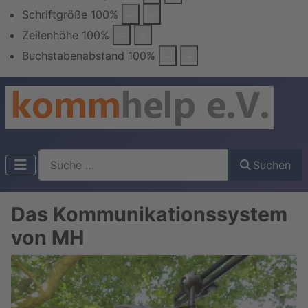
Schriftgröße
100
%
Zeilenhöhe
100
%
Buchstabenabstand
100
%
Suchen
Suchen
Das Kommunikationssystem
von MH