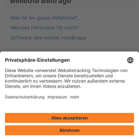
Beliebte Beiträge
Was ist ein gutes Hilfsmittel?
Welches Hilfsmittel für mich?
Software überwindet Handicaps
Computer steuern (UK, AAC)
Spielen & Lernen
Selber machen?!!
Beispiele aus der Praxis
Downloads: Software und Computer-Tipps
Windows anpassen
Eingestellte Produkte