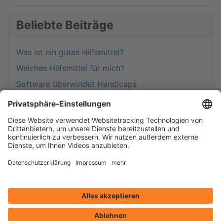
Beliebte Beiträge
Was ist ein gutes Hilfsmittel?
Welches Hilfsmittel für mich?
Software überwindet Handicaps
Start
Hilfsmittel
Blog
Weblinks
kommhelp
Impressum